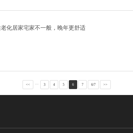
适老化居家️宅家不一般，晚年更舒适
···
<<
3
4
5
6
7
6/7
>>