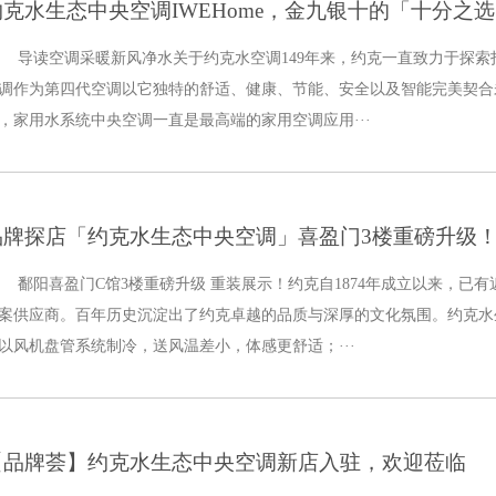
约克水生态中央空调IWEHome，金九银十的「十分之
导读空调采暖新风净水关于约克水空调149年来，约克一直致力于探
调作为第四代空调以它独特的舒适、健康、节能、安全以及智能完美契合
，家用水系统中央空调一直是最高端的家用空调应用···
品牌探店「约克水生态中央空调」喜盈门3楼重磅升级
鄱阳喜盈门C馆3楼重磅升级 重装展示！约克自1874年成立以来，已
案供应商。百年历史沉淀出了约克卓越的品质与深厚的文化氛围。约克水
以风机盘管系统制冷，送风温差小，体感更舒适；···
【品牌荟】约克水生态中央空调新店入驻，欢迎莅临