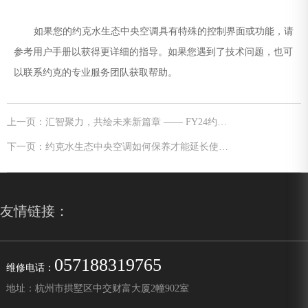
如果您的约克水生态中央空调具有特殊的控制界面或功能，请
参考用户手册以获得更详细的指导。如果您遇到了技术问题，也可
以联系约克的专业服务团队获取帮助。
上一页：汇智聚力，共绘未来新篇章 —— FY24约克
水生态中央空调杭嘉湖VIP会议暨金华游学行圆满收
官
下一页：约克水生态中央空调如何保养才能延长使用
寿命？
友情链接：
057188319765
维修电话：
地址：杭州市拱墅区中交财富大厦2幢902室